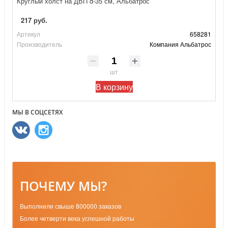
Круглый холст на ДВП d-35 см, Альбатрос
217 руб.
Артикул
658281
Производитель
Компания Альбатрос
шт
В корзину
МЫ В СОЦСЕТЯХ
ПОЧЕМУ МЫ?
Выполнили свыше 800000 заказов
Более четверти века успешной работы