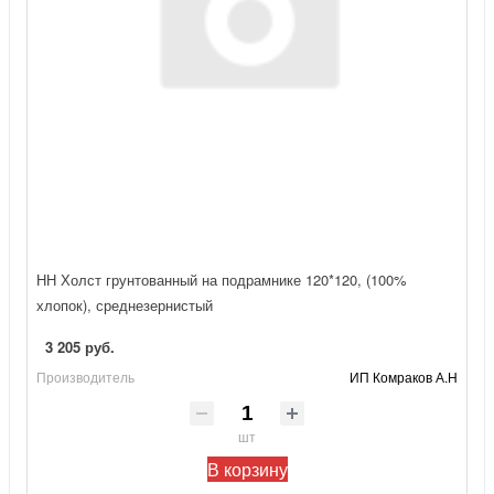
НН Холст грунтованный на подрамнике 120*120, (100%
хлопок), среднезернистый
3 205 руб.
Производитель
ИП Комраков А.Н
шт
В корзину