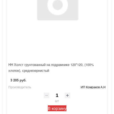
НН Холст грунтованный на подрамнике 120*120, (100%
хлопок), среднезернистый
3 205 руб.
Производитель
ИП Комраков А.Н
шт
В корзину