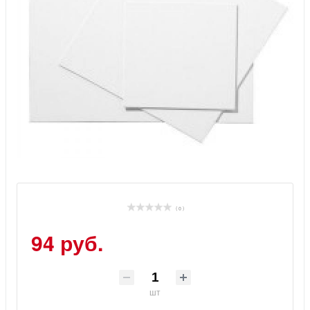
( 0 )
94 руб.
шт