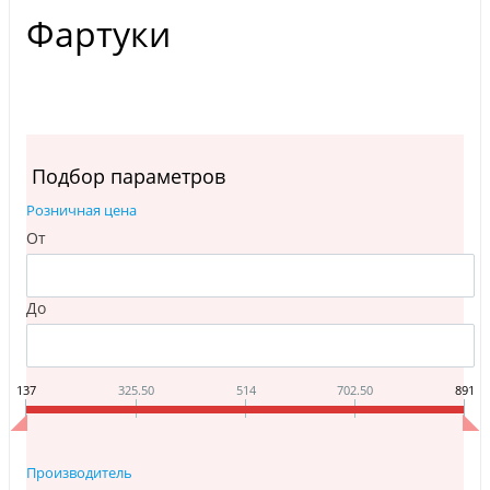
Фартуки
Подбор параметров
Розничная цена
От
До
137
325.50
514
702.50
891
Производитель